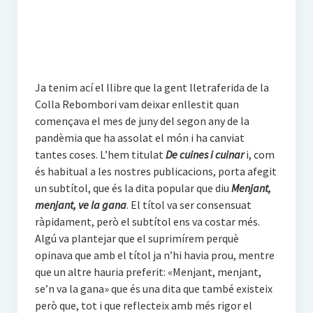
Propostes
La Magdalena
Activitats
Ja tenim ací el llibre que la gent lletraferida de la
Colla Rebombori vam deixar enllestit quan
Altres escrits
començava el mes de juny del segon any de la
pandèmia que ha assolat el món i ha canviat
Multimèdia
tantes coses. L’hem titulat
De cuines i cuinar
i, com
és habitual a les nostres publicacions, porta afegit
Àlbum
un subtítol, que és la dita popular que diu
Menjant,
menjant, ve la gana
. El títol va ser consensuat
Vídeos
ràpidament, però el subtítol ens va costar més.
Algú va plantejar que el suprimírem perquè
Darrers vídeos a Vimeo
opinava que amb el títol ja n’hi havia prou, mentre
que un altre hauria preferit: «Menjant, menjant,
se’n va la gana» que és una dita que també existeix
però que, tot i que reflecteix amb més rigor el