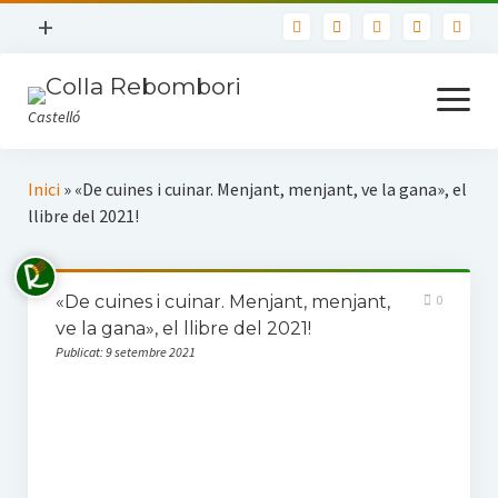
open
+
menu
Nosaltres
open
menu
Castelló
Contacte
Usuaris
Inici
Inici
»
«De cuines i cuinar. Menjant, menjant, ve la gana», el
Política de privadesa
llibre del 2021!
Llibres
TOTS ELS LLIBRES
«De cuines i cuinar. Menjant, menjant,
0
ve la gana», el llibre del 2021!
Biblioteca Bàsica de Castelló
Publicat: 9 setembre 2021
Actualitat
Seccions