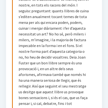
nostre, en tots els racons del món. I
seguisc preguntant: quants llibres de cuina
s’editen anualment tocant temes de tota
mena per als qui encara poden, podem,
cuinar i menjar diàriament i fer d’aquesta
necessitat un art? No ho sé, però milers i
milers, m’imagine, i la majoria de factura
impecable en la forma i en el fons. Si el
nostre forma part d’aquesta categoria o
no, ho heu de decidir vosaltres. Deia Joan
Fuster que un bon llibre sempre és una
provocació i, en un altre dels seus
aforismes, afirmava també que només hi
ha una manera seriosa de llegir, que és
rellegir. Així que seguint el seu mestratge
us desitge que aquest llibre us provoque
bones sensacions i, si és el cas, que us faça
pensar i, si cal, debatre, fins i tot