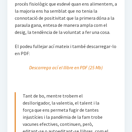
procés fisiològic que esdevé quan ens alimentem, a
la majoria ens ha semblat que no tenia la
connotació de positivitat que la primera dóna a la
paraula gana, entesa de manera ampla com el
desig, la tendència de la voluntat a fer una cosa.
El podeu fullejar ací mateix i també descarregar-lo
en PDF:
Descarrega ací el llibre en PDF (25 Mb)
Tant de bo, mentre trobem el
desllorigador, la valentia, el talent i la
força que ens permeta fugir de tantes
injustícies i la pandèmia de la fam trobe
vacunes efectives, continuen, però,
editant-se o autoeditant-se llibres, com el