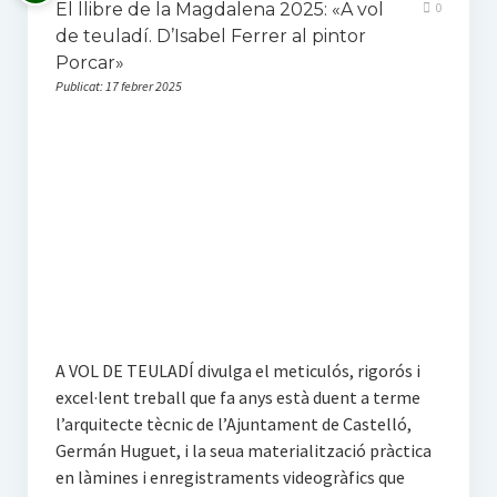
El llibre de la Magdalena 2025: «A vol
0
de teuladí. D’Isabel Ferrer al pintor
Porcar»
Publicat: 17 febrer 2025
A VOL DE TEULADÍ divulga el meticulós, rigorós i
excel·lent treball que fa anys està duent a terme
l’arquitecte tècnic de l’Ajuntament de Castelló,
Germán Huguet, i la seua materialització pràctica
en làmines i enregistraments videogràfics que