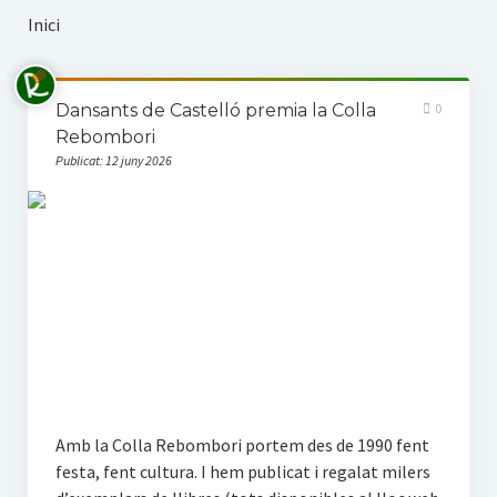
Propostes
Inici
La Magdalena
Dansants de Castelló premia la Colla
0
Activitats
Rebombori
Publicat: 12 juny 2026
Altres escrits
Multimèdia
Àlbum
Vídeos
Darrers vídeos a Vimeo
Amb la Colla Rebombori portem des de 1990 fent
festa, fent cultura. I hem publicat i regalat milers