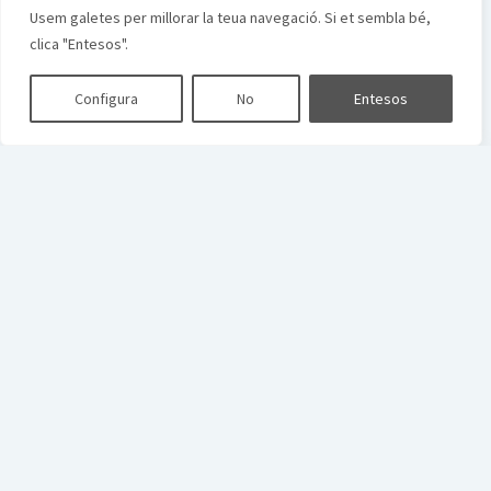
Usem galetes per millorar la teua navegació. Si et sembla bé,
clica "Entesos".
Configura
No
Entesos
Scroll
to
the
top