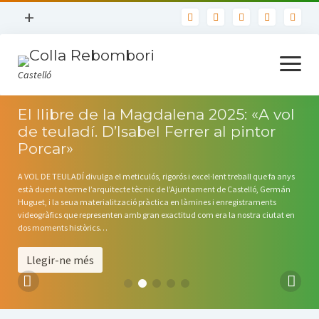
open
+
menu
Nosaltres
open
menu
Castelló
Contacte
Usuaris
El llibre de la Magdalena 2025: «A vol
Inici
de teuladí. D’Isabel Ferrer al pintor
Política de privadesa
Porcar»
Llibres
A VOL DE TEULADÍ divulga el meticulós, rigorós i excel·lent treball que fa anys
TOTS ELS LLIBRES
està duent a terme l’arquitecte tècnic de l’Ajuntament de Castelló, Germán
Huguet, i la seua materialització pràctica en làmines i enregistraments
videogràfics que representen amb gran exactitud com era la nostra ciutat en
Biblioteca Bàsica de Castelló
dos moments històrics…
Actualitat
Llegir-ne més
Seccions