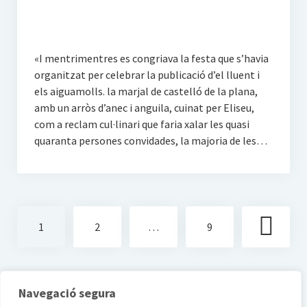
«I mentrimentres es congriava la festa que s’havia
organitzat per celebrar la publicació d’el lluent i
els aiguamolls. la marjal de castelló de la plana,
amb un arròs d’anec i anguila, cuinat per Eliseu,
com a reclam cul·linari que faria xalar les quasi
quaranta persones convidades, la majoria de les…
Paginació
1
2
…
9
de
les
entrades
Navegació segura