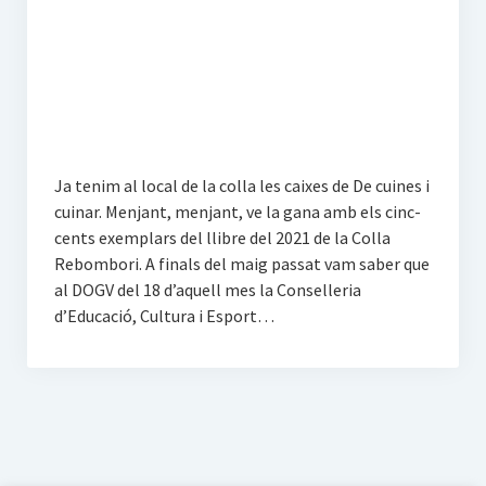
Propostes
La Magdalena
Activitats
Altres escrits
Ja tenim al local de la colla les caixes de De cuines i
cuinar. Menjant, menjant, ve la gana amb els cinc-
Multimèdia
cents exemplars del llibre del 2021 de la Colla
Rebombori. A finals del maig passat vam saber que
Àlbum
al DOGV del 18 d’aquell mes la Conselleria
d’Educació, Cultura i Esport…
Vídeos
Darrers vídeos a Vimeo