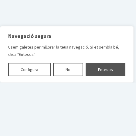
Navegació segura
Usem galetes per millorar la teua navegació. Si et sembla bé,
clica "Entesos".
Configura
No
Entesos
Scroll
to
the
top
Colla Rebombori