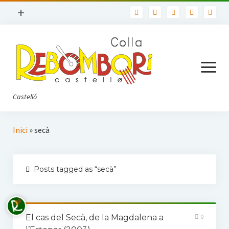
open
+
menu
Nosaltres
Contacte
open
menu
Usuaris
Castelló
Política de privadesa
Inici
Inici
»
secà
Llibres
Posts tagged as “secà”
TOTS ELS LLIBRES
Biblioteca Bàsica de Castelló
El cas del Secà, de la Magdalena a
0
Actualitat