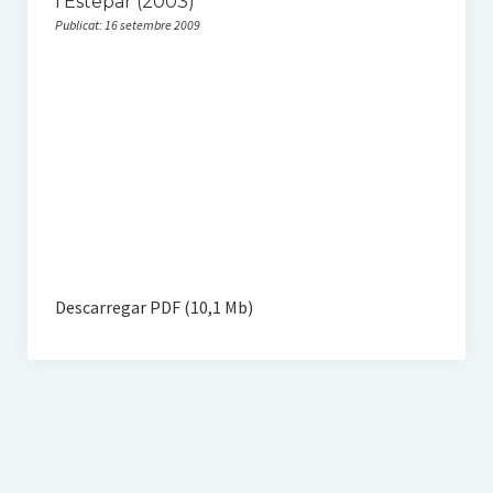
l’Estepar (2003)
Publicat: 16 setembre 2009
Seccions
Propostes
La Magdalena
Activitats
Altres escrits
Descarregar PDF (10,1 Mb)
Multimèdia
Àlbum
Vídeos
Darrers vídeos a Vimeo