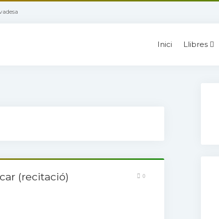
ivadesa
Inici
Llibres
ar (recitació)
0