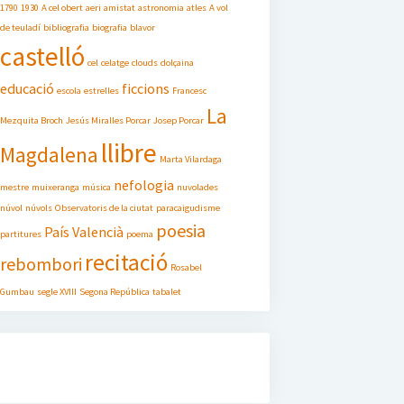
1790
1930
A cel obert
aeri
amistat
astronomia
atles
A vol
de teuladí
bibliografia
biografia
blavor
castelló
cel
celatge
clouds
dolçaina
educació
ficcions
escola
estrelles
Francesc
La
Mezquita Broch
Jesús Miralles Porcar
Josep Porcar
llibre
Magdalena
Marta Vilardaga
nefologia
mestre
muixeranga
música
nuvolades
núvol
núvols
Observatoris de la ciutat
paracaigudisme
poesia
País Valencià
partitures
poema
recitació
rebombori
Rosabel
Gumbau
segle XVIII
Segona República
tabalet