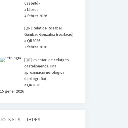
Castelló»
a Llibres
4 febrer 2026
[QR] Relat de Rosabel
Gumbau González (recitació)
a QR2026
2 febrer 2026
[QR] Inventari de celatges
castellonencs, una
aproximació nefològica
(bibliografia)
a QR2026
15 gener 2026
TOTS ELS LLIBRES