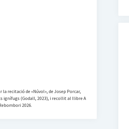
r la recitació de «Núvol», de Josep Porcar,
gnífugs (Godall, 2023), i recollit al llibre A
a Rebombori 2026.