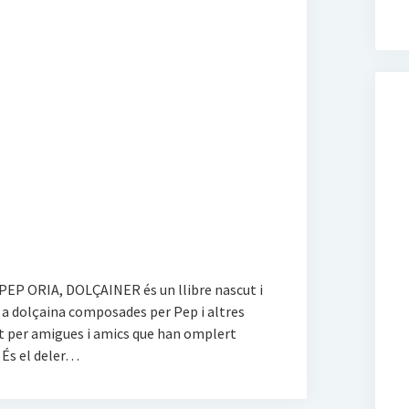
EP ORIA, DOLÇAINER és un llibre nascut i
r a dolçaina composades per Pep i altres
rit per amigues i amics que han omplert
 És el deler…