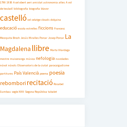
1790
1930
A cel obert
aeri
amistat
astronomia
atles
A vol
de teuladí
bibliografia
biografia
blavor
castelló
cel
celatge
clouds
dolçaina
educació
ficcions
escola
estrelles
Francesc
La
Mezquita Broch
Jesús Miralles Porcar
Josep Porcar
llibre
Magdalena
Marta Vilardaga
nefologia
mestre
muixeranga
música
nuvolades
núvol
núvols
Observatoris de la ciutat
paracaigudisme
poesia
País Valencià
partitures
poema
recitació
rebombori
Rosabel
Gumbau
segle XVIII
Segona República
tabalet