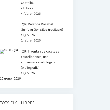
Castelló»
a Llibres
4 febrer 2026
[QR] Relat de Rosabel
Gumbau González (recitació)
a QR2026
2 febrer 2026
[QR] Inventari de celatges
castellonencs, una
aproximació nefològica
(bibliografia)
a QR2026
15 gener 2026
TOTS ELS LLIBRES