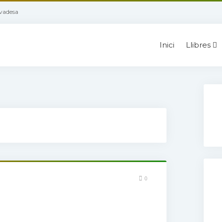
ivadesa
Inici
Llibres
0