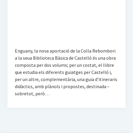
Propostes
La Magdalena
Activitats
Altres escrits
Enguany, la nova aportació de la Colla Rebombori
a la seua Biblioteca Bàsica de Castelló és una obra
Multimèdia
composta per dos volums; per un costat, el llibre
que estudia els diferents guiatges per Castelló i,
Àlbum
per un altre, complementària, una guia d’itineraris
didàctics, amb plànols i propostes, destinada –
Vídeos
sobretot, però…
Darrers vídeos a Vimeo