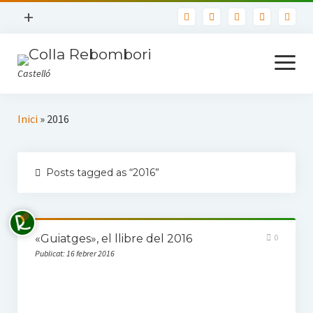
open
+
menu
Nosaltres
open
menu
Castelló
Contacte
Usuaris
Inici
Inici
»
2016
Política de privadesa
Llibres
Posts tagged as “2016”
TOTS ELS LLIBRES
Biblioteca Bàsica de Castelló
«Guiatges», el llibre del 2016
0
Actualitat
Publicat: 16 febrer 2016
Seccions