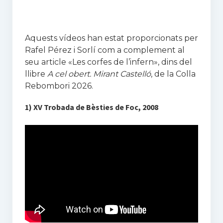
Propostes
La Magdalena
Aquests vídeos han estat proporcionats per
Rafel Pérez i Sorlí com a complement al
Activitats
seu article «Les corfes de l’infern», dins del
llibre
A cel obert. Mirant Castelló
, de la Colla
Altres escrits
Rebombori 2026.
Multimèdia
1) XV Trobada de Bèsties de Foc, 2008
Àlbum
Vídeos
Darrers vídeos a Vimeo